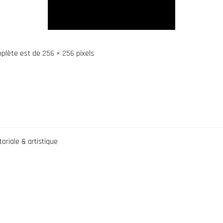
omplète est de
256 × 256
pixels
oriale & artistique