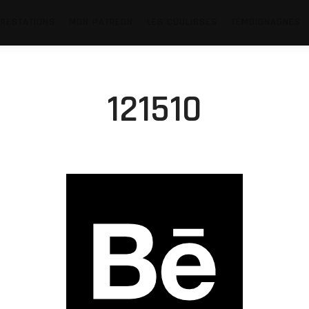
RESTATIONS
MON PATREON
LES COULISSES
TÉMOIGNAGNES
121510