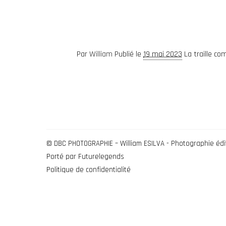
Par
William
Publié le
19 mai 2023
La traille c
© DBC PHOTOGRAPHIE – William ESILVA - Photographie édit
Porté par
Futurelegends
Politique de confidentialité