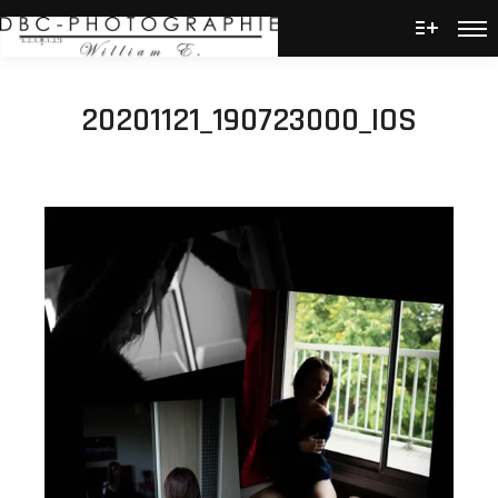
Men
Plus d’
20201121_190723000_IOS