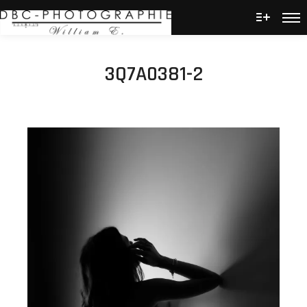
Men
Plus d’
3Q7A0381-2