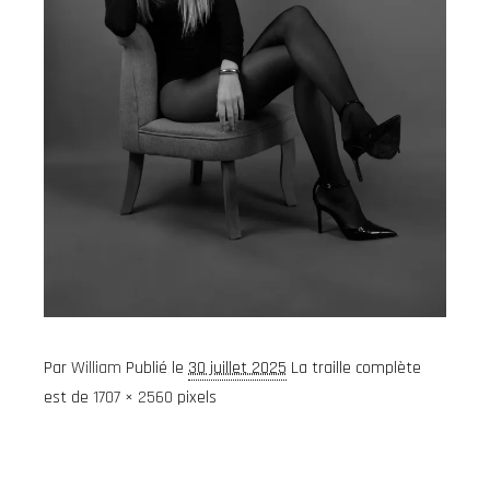
Par
William
Publié le
30 juillet 2025
La traille complète
est de
1707 × 2560
pixels