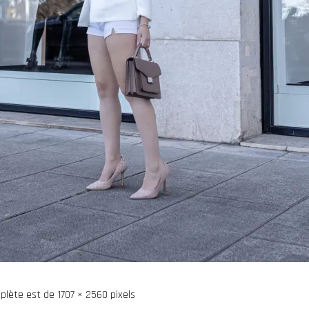
mplète est de
1707 × 2560
pixels