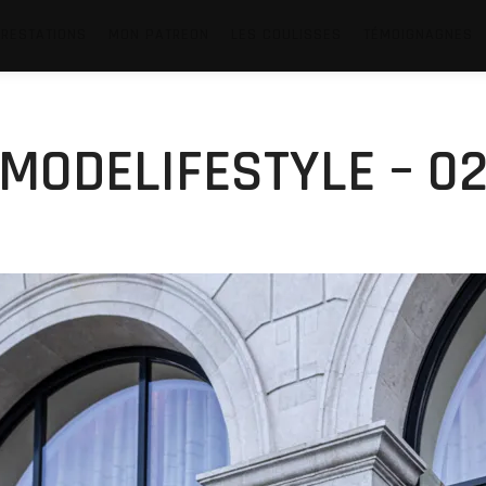
RESTATIONS
MON PATREON
LES COULISSES
TÉMOIGNAGNES
MODELIFESTYLE – 0