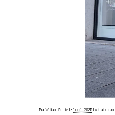
Par
William
Publié le
1 août 2025
La traille co