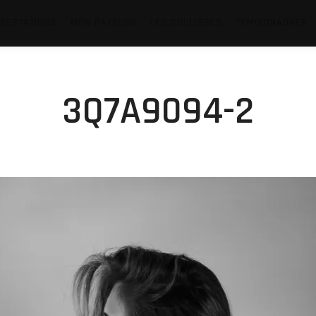
RESTATIONS
MON PATREON
LES COULISSES
TÉMOIGNAGNES
3Q7A9094-2