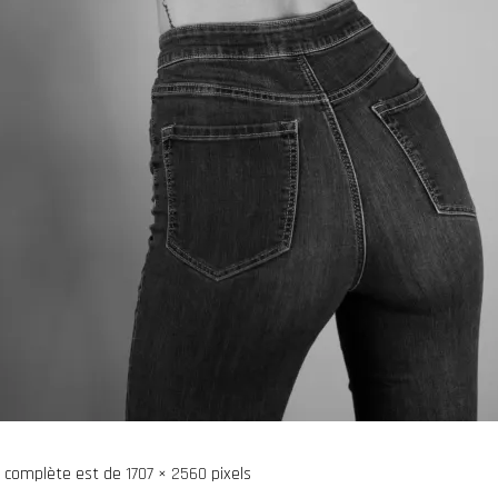
le complète est de
1707 × 2560
pixels