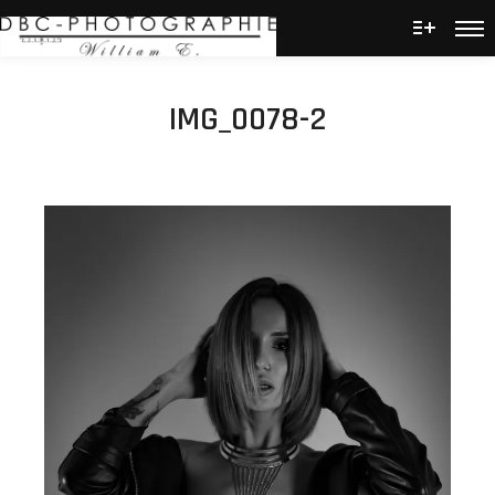
Men
Plus d’
IMG_0078-2