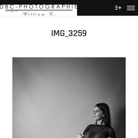
Men
Plus d’
IMG_3259