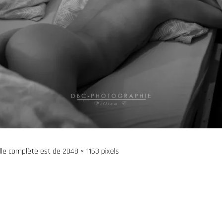
ille complète est de
2048 × 1163
pixels