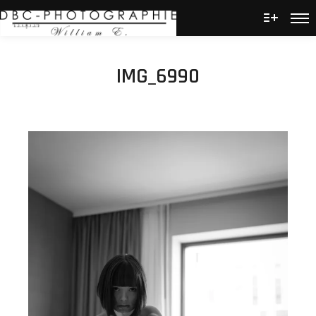
Men
Plus d’
IMG_6990