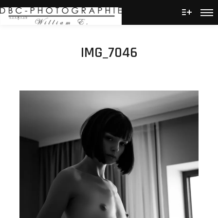
Men
Plus d’
IMG_7046