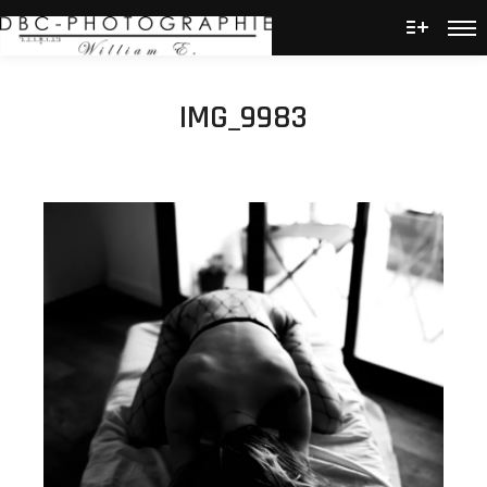
Men
Plus d’
IMG_9983